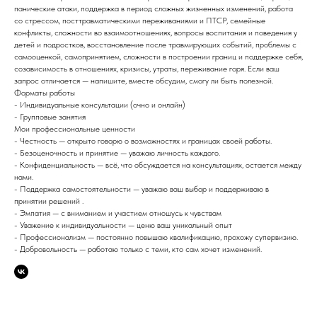
панические атаки, поддержка в период сложных жизненных изменений, работа
со стрессом, посттравматическими переживаниями и ПТСР, семейные
конфликты, сложности во взаимоотношениях, вопросы воспитания и поведения у
детей и подростков, восстановление после травмирующих событий, проблемы с
самооценкой, самопринятием, сложности в построении границ и поддержке себя,
созависимость в отношениях, кризисы, утраты, переживание горя. Если ваш
запрос отличается — напишите, вместе обсудим, смогу ли быть полезной.
Форматы работы
- Индивидуальные консультации (очно и онлайн)
- Групповые занятия
Мои профессиональные ценности
- Честность — открыто говорю о возможностях и границах своей работы.
- Безоценочность и принятие — уважаю личность каждого.
- Конфиденциальность — всё, что обсуждается на консультациях, остается между
нами.
- Поддержка самостоятельности — уважаю ваш выбор и поддерживаю в
принятии решений .
- Эмпатия — с вниманием и участием отношусь к чувствам
- Уважение к индивидуальности — ценю ваш уникальный опыт
- Профессионализм — постоянно повышаю квалификацию, прохожу супервизию.
- Добровольность — работаю только с теми, кто сам хочет изменений.