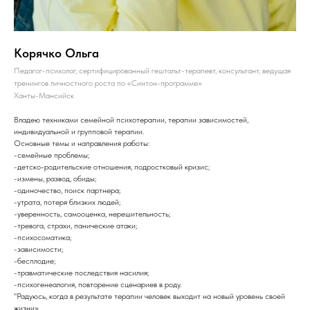
Корячко Ольга
Педагог-психолог, сертифицированный гештальт-терапевт, консультант, ведущая
тренингов личностного роста по «Синтон-программе»
Ханты-Мансийск
Владею техниками семейной психотерапии, терапии зависимостей,
индивидуальной и групповой терапии.
Основные темы и направления работы:
-семейные проблемы;
-детско-родительские отношения, подростковый кризис;
-измены, развод, обиды;
-одиночество, поиск партнера;
-утрата, потеря близких людей;
-уверенность, самооценка, нерешительность;
-тревога, страхи, панические атаки;
-психосоматика;
-зависимости;
-бесплодие;
-травматические последствия насилия;
-психогенеалогия, повторение сценариев в роду.
"Радуюсь, когда в результате терапии человек выходит на новый уровень своей
жизни».