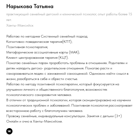
Нарыкова Татьяна
практикующий семейный детский и клинический психолог, опыт работы более 15
лет.
Ханты-Мансийск
Работаю по методике Системный семейный подход;
Когнитивно-поведенческая терапия(КПТ);
Позитивная психотерапия;
Метафорические ассоциативные карты (МАК);
Клиент-центрированная терапия (КЦТ).
Помогаю семейным парам проработать проблемы в отношениях. Родителям и
детям наладить детско- родительские отношения. Помогаю расти и
саморазвиваться людям с заниженной самооценкой. Одиноким найти смысл в
жизни, разобраться в себе и обрести счастье.
Работаю по методу позитивной психотерапии, который фокусируется на
улучшении личного и общественного благополучия, возможностях
психологического саморазвития человека.
В отличии от традиционной психологии, которая сконцентрирована на изучении
психологических проблем и заболеваний. Позитивная психология рассматривает
всестороннюю работу с благополучием человека.
Провожу семейные, индивидуальные консультации. Занятия с детьми (3+)
Онлайн и очно в Ханты-Мансийске.