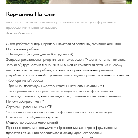
Корчагина Наталья
опытный гид в захватывающем путешествии к личной трансформации и
преодолению жизненных вызовов
Ханты-Мансийск
С кем работаю: лидеры, предприниматели, управленцы, активные женщины
Направления работы:
-Life-коучинг (индивидуальный и групповой)
Запросы: расстановка приоритетов и поиск целей; "У меня нет сил, я не знаю,
чего хочу"; трудности в личной жизни; выход из кризиса; адаптация к новому
месту жительства или работы; сложность в принятии важных решений;
разработка долгосрочной стратегии личного и/или профессионального развития.
-Корпоративный формат
- Тренинги, практикумы, мастер-классы, интенсивы, лекции и т.д.
Темы: профилактика и преодоление выгорания; личная эффективность;
стрессоустойчивость; женское лидерство; принятие эффективных решений.
Почему выбирают меня?
Сертифицированный коуч ICF
Член национальной федерации профессиональных коучей и менторов
Специалист по обучению взрослых
Модератор деловых мероприятий
Профессиональный консультант образовательных и трансформационных
проектов для женщин российского и международного уровней