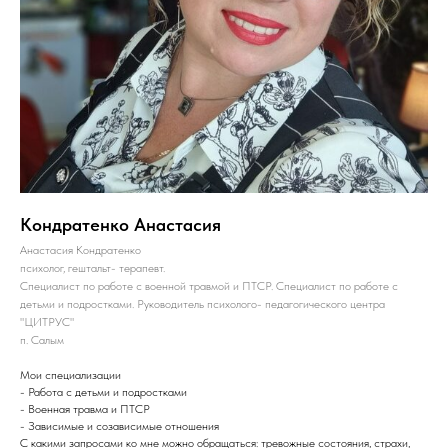
Кондратенко Анастасия
Анастасия Кондратенко
психолог, гештальт- терапевт.
Специалист по работе с военной травмой и ПТСР. Специалист по работе с
детьми и подростками. Руководитель психолого- педагогического центра
"ЦИТРУС"
п. Салым
Мои специализации
- Работа с детьми и подростками
- Военная травма и ПТСР
- Зависимые и созависимые отношения
С какими запросами ко мне можно обращаться: тревожные состояния, страхи,