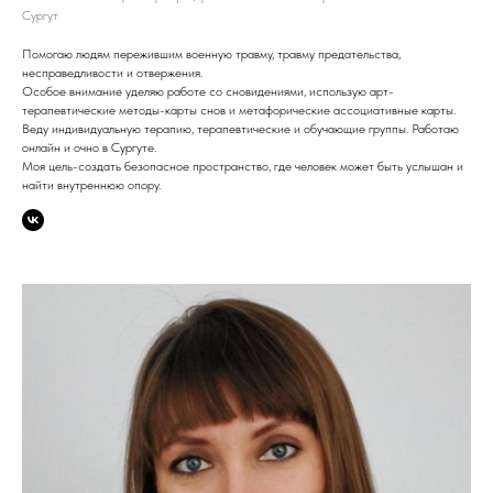
Сургут
Помогаю людям пережившим военную травму, травму предательства,
несправедливости и отвержения.
Особое внимание уделяю работе со сновидениями, использую арт-
терапевтические методы-карты снов и метафорические ассоциативные карты.
Веду индивидуальную терапию, терапевтические и обучающие группы. Работаю
онлайн и очно в Сургуте.
Моя цель-создать безопасное пространство, где человек может быть услышан и
найти внутреннюю опору.