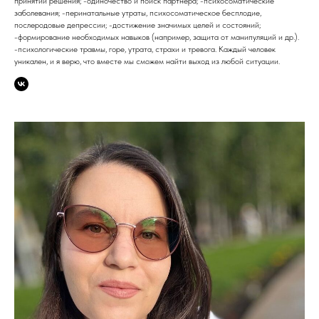
принятии решения; -одиночество и поиск партнера; -психосоматические
заболевания; -перинатальные утраты, психосоматическое бесплодие,
послеродовые депрессии; -достижение значимых целей и состояний;
-формирование необходимых навыков (например, защита от манипуляций и др.).
-психологические травмы, горе, утрата, страхи и тревога. Каждый человек
уникален, и я верю, что вместе мы сможем найти выход из любой ситуации.