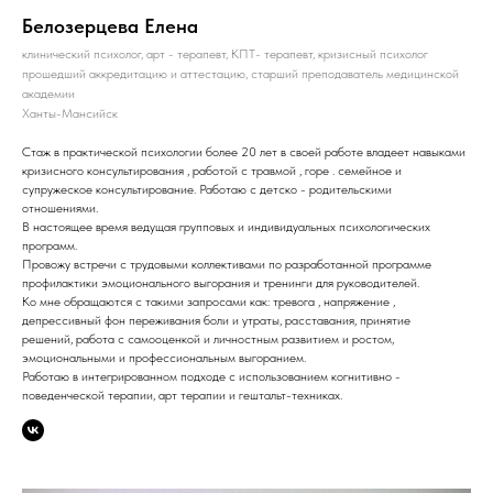
Белозерцева Елена
клинический психолог, арт - терапевт, КПТ- терапевт, кризисный психолог
прошедший аккредитацию и аттестацию, старший преподаватель медицинской
академии
Ханты-Мансийск
Стаж в практической психологии более 20 лет в своей работе владеет навыками
кризисного консультирования , работой с травмой , горе . семейное и
супружеское консультирование. Работаю с детско - родительскими
отношениями.
В настоящее время ведущая групповых и индивидуальных психологических
программ.
Провожу встречи с трудовыми коллективами по разработанной программе
профилактики эмоционального выгорания и тренинги для руководителей.
Ко мне обращаются с такими запросами как: тревога , напряжение ,
депрессивный фон переживания боли и утраты, расставания, принятие
решений, работа с самооценкой и личностным развитием и ростом,
эмоциональными и профессиональным выгоранием.
Работаю в интегрированном подходе с использованием когнитивно -
поведенческой терапии, арт терапии и гештальт-техниках.