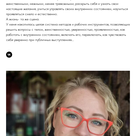
женственными, нежными, менее тревожными, раскрыть себя и узнать свои
настоящие желания, учиться управлять своим внутренним состоянием, научиться
проявляться смело и естественно.
А жизнь- та же сцена.
У меня накопилась целая система методов и рабочих инструментов, позволяющих
решить вопросы с телом, женственностью, уверенностью, проявленностью, как
работать с внутренним состоянием, включать его, переключать, как чувствовать
себя уверенно при публичных выступлениях...