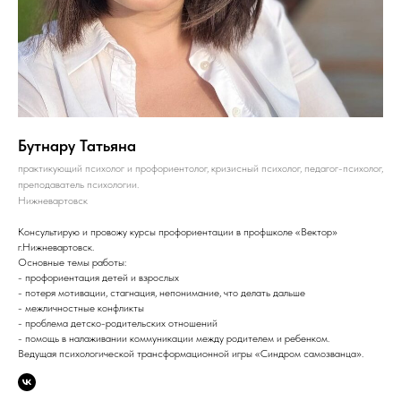
Бутнару Татьяна
практикующий психолог и профориентолог, кризисный психолог, педагог-психолог,
преподаватель психологии.
Нижневартовск
Консультирую и провожу курсы профориентации в профшколе «Вектор»
г.Нижневартовск.
Основные темы работы:
- профориентация детей и взрослых
- потеря мотивации, стагнация, непонимание, что делать дальше
- межличностные конфликты
- проблема детско-родительских отношений
- помощь в налаживании коммуникации между родителем и ребенком.
Ведущая психологической трансформационной игры «Синдром самозванца».