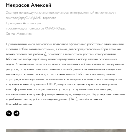
Некрасов Алексей
Эксперт по выходу из жизненных кризисов, интеграционный психолог, коуч,
гештальт/арт/СИМ/МАК-терапевт,
Президент Ассоциации
практикующих психологов ХМАО-Югры.
Ханты-Мансийск
Применяемые мной технологии позволяют эффективно работать с отношениями:
с самим собой, межличностными, в семье, детскородительскими (при этом, не
важно сколько лет ребенку), помогают в личностном росте и саморазвитии.
Абсолютно любую проблему можно превратить в набор вполне разрешимых
задач. Коучинговые технологии помогают человеку мобилизовать его внутренние
ресурсы, а терапевтические техники - освободиться от ментальных «зацепов»
мешающих развиваться и достигать желаемого. Работаю в полимодальном
подходе, в моем арсенале: -символическое моделирование; -гештальт-терапия;
-терапия военной травмы и ПТСР; -терапия и коучинг стресса и выгорания;
-метафорические ассоциативные карты; -арт-терапевтические методы;
-психологические трансформационные игры; -медитации. Веду терапевтические
и учебные группы, работаю индивидуально (14+), онлайн и очно в
ХантыМансийске.