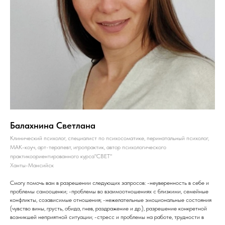
Балахнина Светлана
Клинический психолог, специалист по психосоматике, перинатальный психолог,
МАК-коуч, арт-терапевт, игропрактик, автор психологического
практикоориентированного курса"СВЕТ"
Ханты-Мансийск
Смогу помочь вам в разрешении следующих запросов: -неуверенность в себе и
проблемы самооценки; -проблемы во взаимоотношениях с близкими, семейные
конфликты, созависимые отношения; -нежелательные эмоциональные состояния
(чувство вины, грусть, обида, гнев, раздражение и др.), разрешение конкретной
возникшей неприятной ситуации; -стресс и проблемы на работе, трудности в