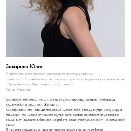
Захарова Юлия
Педагог-психолог, педагог-хореограф по восточным танцам,
специалист по танцевально-двигательным практикам, ведущая курса для женщин
«Проявленность. Женственность. Состояние»
Ханты-Мансийск
Мы, порой, забываем, что мы не только жены, предприниматели, работники,
домохозяйки и мамы, но и Женщины.
Мы забываем, что надо уделять время именно себе, своему внутреннему миру и
гармонии, что именно от нашего внутреннего состояния зависят атмосфера в
семье, в отношениях, в бизнесе, на работе, наше счастье, а значит и счастье всей
семьи.
Я помогаю женщинам в наше не простое время становиться более