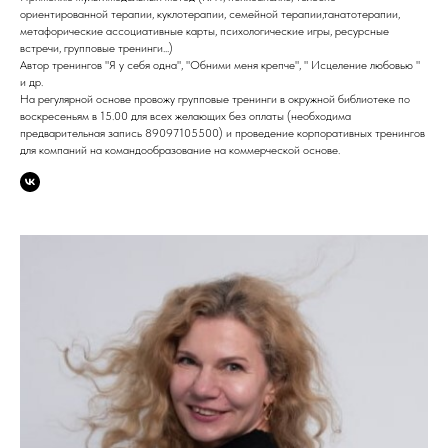
ориентированной терапии, куклотерапии, семейной терапии,танатотерапии,
метафорические ассоциативные карты, психологические игры, ресурсные
встречи, групповые тренинги...)
Автор тренингов "Я у себя одна", "Обними меня крепче", " Исцеление любовью "
и др.
На регулярной основе провожу групповые тренинги в окружной библиотеке по
воскресеньям в 15.00 для всех желающих без оплаты (необходима
предварительная запись 89097105500) и проведение корпоративных тренингов
для компаний на командообразование на коммерческой основе.