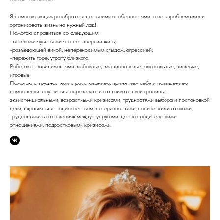
Я помогаю людям разобраться со своими особенностями, а не «проблемами» и
организовать жизнь на нужный лад!
Помогаю справиться со следующим:
-тяжелыми чувствами что нет энергии жить;
-разъедающей виной, непереносимым стыдом, агрессией;
-пережить горе, утрату близкого.
Работаю с зависимостями: любовные, эмоциональные, алкогольные, пищевые,
игровые.
Помогаю с трудностями с расставанием, принятием себя и повышением
самооценки, нау-читься определять и отстаивать свои границы,
экзистенциальными, возрастными кризисами, трудностями выбора и постановкой
цели, справляться с одиночеством, потерянностями, паническими атаками,
трудностями в отношениях между супругами, детско-родительскими
отношениями, подростковыми кризисами.