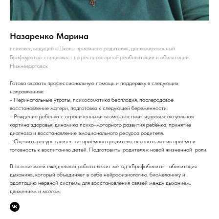
Назаренко Марина
психолог, ведущий «Школы приёмного родителя», дипломированный
Брифкуратор-специалист по респираторной реабилитации и абилитации.
Нижневартовск
Готова оказать профессиональную помощь и поддержку в следующих
направлениях:
- Перинатальные утраты, психосоматика бесплодия, послеродовое
восстановление матери, подготовка к следующей беременности.
- Рождение ребёнка с ограниченными возможностями здоровья: актуальная
картина здоровья, динамика психо-моторного развития ребёнка, принятие
диагноза и восстановление эмоционального ресурса родителя.
- Оценить ресурс в качестве приёмного родителя, осознать мотив приёма и
готовность к воспитанию детей. Подготовить родителя к новой жизненной роли.
В основе моей ежедневной работы лежит метод «Брифабилити - абилитация
дыхания», который объединяет в себе нейрофизиологию, биомеханику и
адаптацию нервной системы для восстановления связей между дыханием,
движением и мозгом.