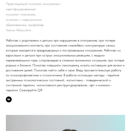
Практикующий психолог-консультант,
сертифицированный
психолог-спасатель,
психолог с медицинским
образованием, профайлер
Ханты-Мансийск
Работаю с родителями и детьми при нарушениях в отношениях, при потере
эмоционального контакта, при состояниях «нелюбви», консультирую семьи,
которые находятся в предразводных и постразводных отношениях. Работаю со
взрослыми и детьми при острых эмоциональных реакциях, с людьми
переживающими горе, сопровождаю в сложных жизненных ситуациях, при потере
родных и близких. Помогаю повышать самооценку, искать мотивацию для жизни и
достижения целей. Помогаю найти себя и свое. Веду просветительскую работу
по психопрофилактике и психогигиене. В работе использую методы: -терапия
экстренных психологических состояний; -когнитивно - поведенческой и
системной терапии; -когнитивного реструктурирования; -арт и кинезио -
терапии. Сканируйте QR