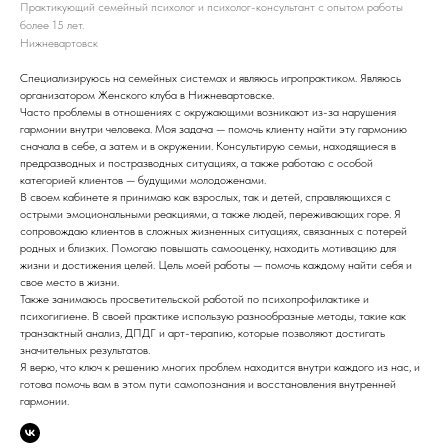
Практикующий семейный психолог и психолог-консультант с опытом работы
более 15 лет.
Нижневартовск
Специализируюсь на семейных системах и являюсь игропрактиком. Являюсь
организатором Женского клуба в Нижневартовске.
Часто проблемы в отношениях с окружающими возникают из-за нарушения
гармонии внутри человека. Моя задача — помочь клиенту найти эту гармонию
сначала в себе, а затем и в окружении. Консультирую семьи, находящиеся в
предразводных и постразводных ситуациях, а также работаю с особой
категорией клиентов — будущими молодоженами.
В своем кабинете я принимаю как взрослых, так и детей, справляющихся с
острыми эмоциональными реакциями, а также людей, переживающих горе. Я
сопровождаю клиентов в сложных жизненных ситуациях, связанных с потерей
родных и близких. Помогаю повышать самооценку, находить мотивацию для
жизни и достижения целей. Цель моей работы — помочь каждому найти себя и
свое место в жизни.
Также занимаюсь просветительской работой по психопрофилактике и
психогигиене. В своей практике использую разнообразные методы, такие как
транзактный анализ, ДПДГ и арт-терапию, которые позволяют достигать
значительных результатов.
Я верю, что ключ к решению многих проблем находится внутри каждого из нас, и
готова помочь вам в этом пути самопознания и восстановления внутренней
гармонии.