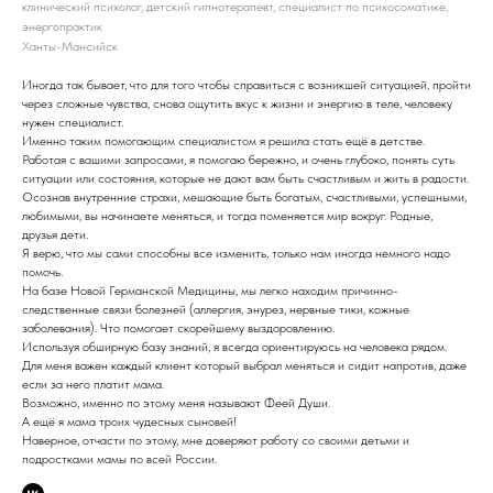
клинический психолог, детский гипнотерапевт, специалист по психосоматике,
энергопрактик
Ханты-Мансийск
Иногда так бывает, что для того чтобы справиться с возникшей ситуацией, пройти
через сложные чувства, снова ощутить вкус к жизни и энергию в теле, человеку
нужен специалист.
Именно таким помогающим специалистом я решила стать ещё в детстве.
Работая с вашими запросами, я помогаю бережно, и очень глубоко, понять суть
ситуации или состояния, которые не дают вам быть счастливым и жить в радости.
Осознав внутренние страхи, мешающие быть богатым, счастливыми, успешными,
любимыми, вы начинаете меняться, и тогда поменяется мир вокруг. Родные,
друзья дети.
Я верю, что мы сами способны все изменить, только нам иногда немного надо
помочь.
На базе Новой Германской Медицины, мы легко находим причинно-
следственные связи болезней (аллергия, энурез, нервные тики, кожные
заболевания). Что помогает скорейшему выздоровлению.
Используя обширную базу знаний, я всегда ориентируюсь на человека рядом.
Для меня важен каждый клиент который выбрал меняться и сидит напротив, даже
если за него платит мама.
Возможно, именно по этому меня называют Феей Души.
А ещё я мама троих чудесных сыновей!
Наверное, отчасти по этому, мне доверяют работу со своими детьми и
подростками мамы по всей России.